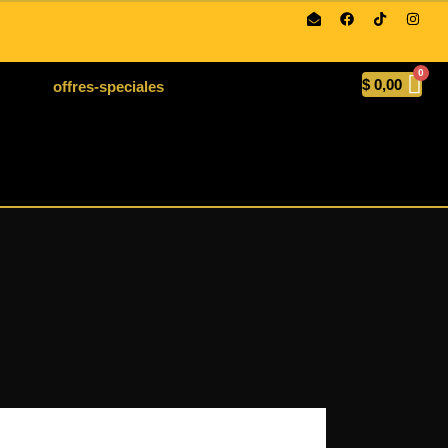
Envoie
$
0,00
offres-speciales