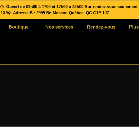
0
Ouvert de 09h00 à 1700 et 17h00 à 22h00
Sur rendez-vous seulement.
. Le salon du 2995 boul Masson reste ouvert. Pour nous joindre : 418-571-
 1X9
Adresse B :
2995 Bd Masson Québec, QC G1P 1J7
4600.
Boutique
Nos services
Rendez-vous
Plus