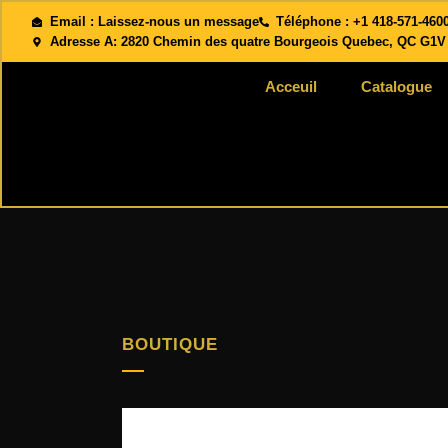
Email :
Laissez-nous un message
Téléphone :
+1 418-571-460
Le salon du 2820 chemin des Quatre-Bourgeois est maintenant ouvert
Adresse A:
2820 Chemin des quatre Bourgeois Quebec, QC G1V
Acceuil
Catalogue
BOUTIQUE